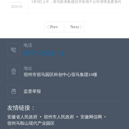
5月9日上午，宿马投资集团召开加强子公司管理及委派代表
2026-05
Prev
Next
电话
0557-2666151
地址
宿州市宿马园区科创中心宿马集团10楼
监督举报
友情链接：
安徽省人民政府
宿州市人民政府
安徽网信网
宿州马鞍山现代产业园区