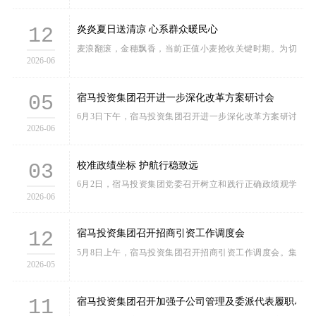
12
炎炎夏日送清凉 心系群众暖民心
麦浪翻滚，金穗飘香，当前正值小麦抢收关键时期。为切实保
2026-06
05
宿马投资集团召开进一步深化改革方案研讨会
6月3日下午，宿马投资集团召开进一步深化改革方案研讨会，
2026-06
03
校准政绩坐标 护航行稳致远
6月2日，宿马投资集团党委召开树立和践行正确政绩观学习
2026-06
12
宿马投资集团召开招商引资工作调度会
5月8日上午，宿马投资集团召开招商引资工作调度会。集团党
2026-05
11
宿马投资集团召开加强子公司管理及委派代表履职尽责