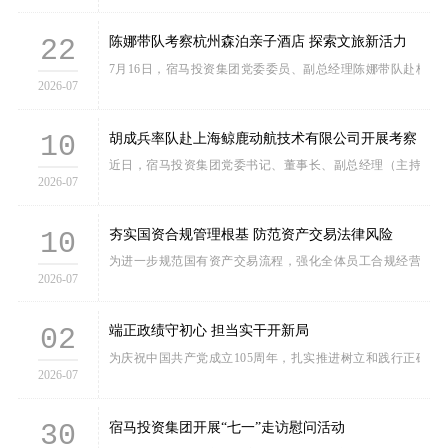
22
陈娜带队考察杭州森泊亲子酒店 探索文旅新活力
7月16日，宿马投资集团党委委员、副总经理陈娜带队赴杭州
2026-07
10
胡成兵率队赴上海鲸鹿动航技术有限公司开展考察
近日，宿马投资集团党委书记、董事长、副总经理（主持工作）
2026-07
10
夯实国资合规管理根基 防范资产交易法律风险
为进一步规范国有资产交易流程，强化全体员工合规经营意识
2026-07
02
端正政绩守初心 担当实干开新局
为庆祝中国共产党成立105周年，扎实推进树立和践行正确政
2026-07
30
宿马投资集团开展“七一”走访慰问活动