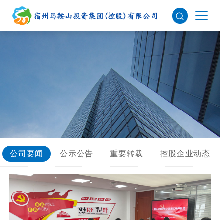
公司要闻
公示公告
重要转载
控股企业动态