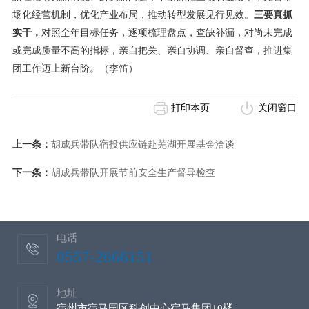
场化经营机制，优化产业布局，推动转型发展见行见效。
三要真抓
实干，
对照全年目标任务，逐项梳理盘点，查缺补漏，对尚未完成
或完成质量不高的指标，亲自把关、亲自协调、亲自督查，推进集
团工作迈上新台阶。（李笛）
打印本页
关闭窗口
上一条：
胡成兵带队宿投供应链赴芜湖开展基金洽谈
下一条：
胡成兵带队开展节前安全生产督导检查
电话
0557-2666151
地址
宿州市宿马园区科创中心宿马集团10楼