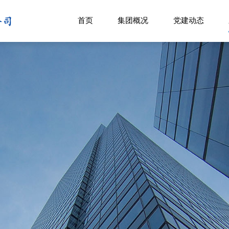
首页
集团概况
党建动态