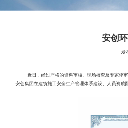
安创环
发布
近日，经过严格的资料审核、现场核查及专家评
安创集团
在建筑施工安全生产管理体系建设、人员资质