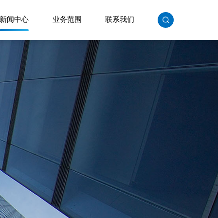
新闻中心
业务范围
联系我们