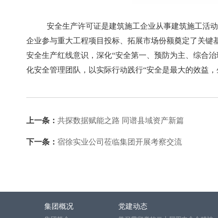
安全生产许可证是建筑施工企业从事建筑施工活
企业参与重大工程项目投标、拓展市场份额奠定了关键
安全生产红线意识，深化
“安全第一、预防为主、综合治
化安全管理团队，以实际行动践行
“安全是最大的效益
上一条：
共探数据赋能之路 同谱县域资产新篇
下一条：
宿徐实业公司莅临集团开展考察交流
集团概况
党建动态